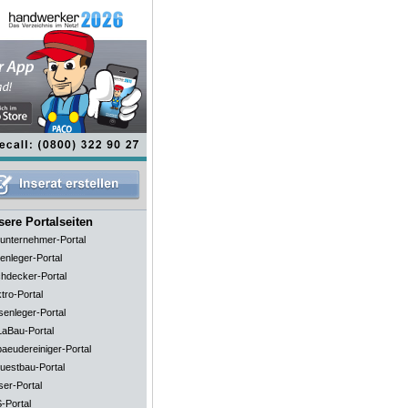
ere Portalseiten
unternehmer-Portal
enleger-Portal
hdecker-Portal
tro-Portal
senleger-Portal
aBau-Portal
aeudereiniger-Portal
uestbau-Portal
ser-Portal
-Portal