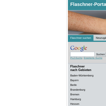
Flaschner-Porta
Flaschner suchen
Neuzugä
PLZ-Suche
Erweiterte Suche
Flaschner
nach Gebieten
Baden-Württemberg
Bayern
Berlin
Brandenburg
Bremen
Hamburg
Hessen