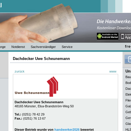
l
nge
Notdienst
Sachverständiger
Service
Dachdecker Uwe Scheunemann
Uns
zurück
www
Bau
Bod
Dac
Elek
Flie
Dachdecker Uwe Scheunemann
48165
Münster
, Elsa-Brandström-Weg 50
GaL
Geb
Tel.:
(0251) 78 42 29
Ger
Fax.:
(0251) 76 13 67
Gla
Dieser Betrieb wurde von
handwerker2026
bewertet
HLS