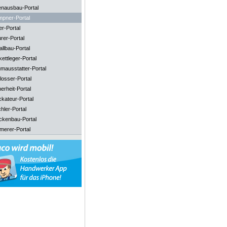
enausbau-Portal
mpner-Portal
er-Portal
rer-Portal
llbau-Portal
ettleger-Portal
mausstatter-Portal
losser-Portal
erheit-Portal
ckateur-Portal
hler-Portal
ckenbau-Portal
merer-Portal