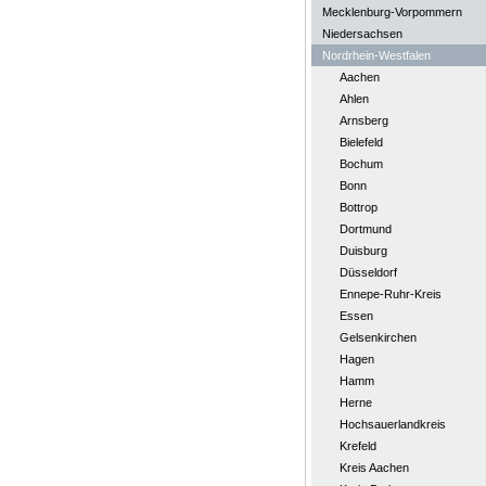
Mecklenburg-Vorpommern
Niedersachsen
Nordrhein-Westfalen
Aachen
Ahlen
Arnsberg
Bielefeld
Bochum
Bonn
Bottrop
Dortmund
Duisburg
Düsseldorf
Ennepe-Ruhr-Kreis
Essen
Gelsenkirchen
Hagen
Hamm
Herne
Hochsauerlandkreis
Krefeld
Kreis Aachen