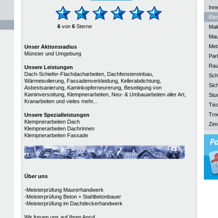
Inn
Kle
6
von
6
Sterne
Mal
Mau
Meta
Unser Aktionsradius
Münster und Umgebung
Park
Rau
Unsere Leistungen
Dach-Schiefer-Flachdacharbeiten, Dachfenstereinbau,
Sch
Wärmeisolierung, Fassadenverkleidung, Kellerabdichtung,
Sich
Asbestsanierung, Kaminkopferneurerung, Beseitigung von
Kaminversottung, Klempnerarbeiten, Neu- & Umbauarbeiten aller Art,
Stu
Kranarbeiten und vieles mehr...
Tisc
Tro
Unsere
Spezialleistungen
Klempnerarbeiten Dach
Zim
Klempnerarbeiten Dachrinnen
Klempnerarbeiten Fassade
Über uns
-Meisterprüfung Maurerhandwerk
-Meisterprüfung Beton + Stahlbetonbauer
-Meisterprüfung im Dachdeckerhandwerk
Wir freuen uns auf Ihren Anruf...